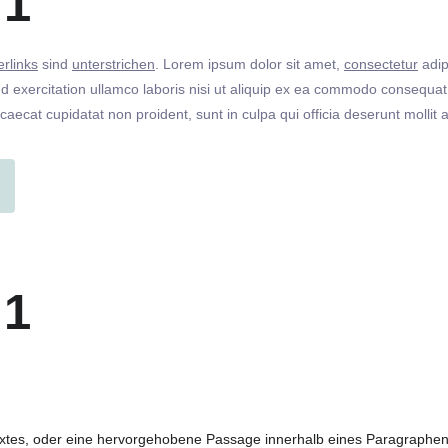
 1
rlinks
sind
unterstrichen
. Lorem ipsum dolor sit amet,
consectetur
adip
 exercitation ullamco laboris nisi ut aliquip ex ea commodo consequat. 
ccaecat cupidatat non proident, sunt in culpa qui officia deserunt molli
 1
extes, oder eine hervorgehobene Passage innerhalb eines Paragraphen. 