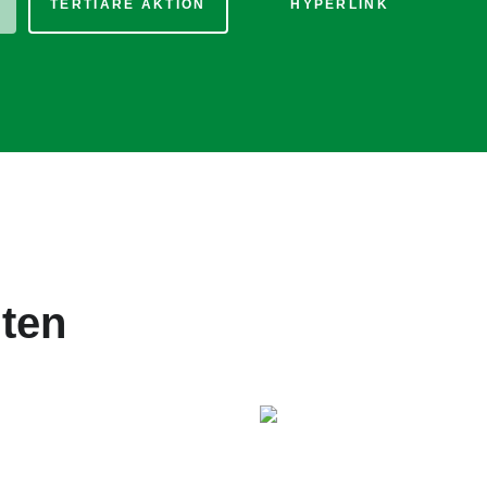
TERTIÄRE AKTION
HYPERLINK
nten
tertitel: Lorem ipsum dolor