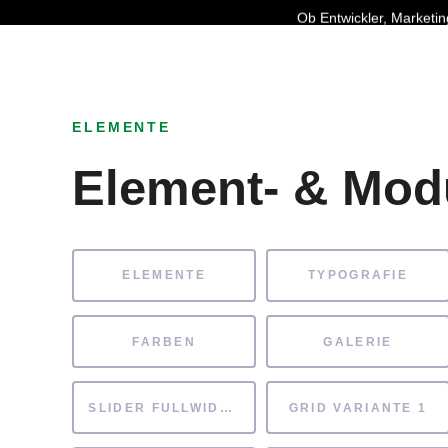
Ob Entwickler, Marketi
ELEMENTE
Element- & Mod
ELEMENTE
TYPOGRAFIE
FARBEN
GALERIE
SLIDER FULLWIDTH
GRID VARIANTE 1