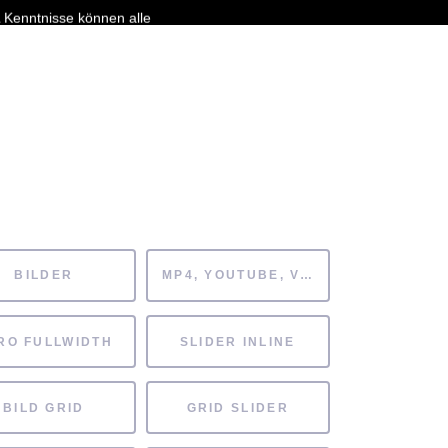
 Kenntnisse können alle
HAFTEN
FÖRDERVEREIN
ARCHIV
BILDER
MP4, YOUTUBE, VIMEO
RO FULLWIDTH
SLIDER INLINE
BILD GRID
GRID SLIDER