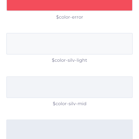
$color-error
$color-silv-light
$color-silv-mid