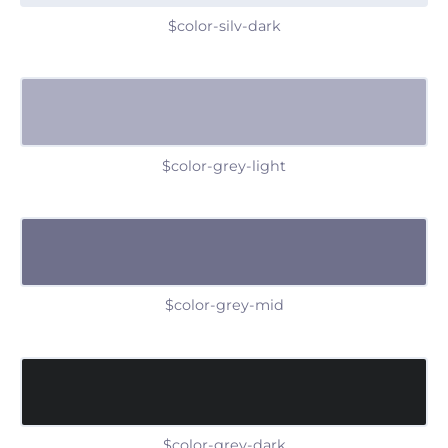
$color-silv-dark
$color-grey-light
$color-grey-mid
$color-grey-dark