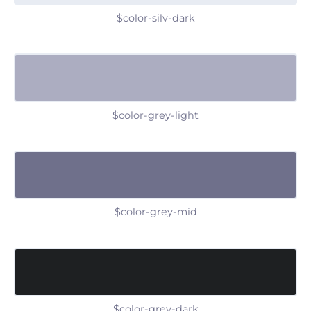
$color-silv-dark
$color-grey-light
$color-grey-mid
$color-grey-dark