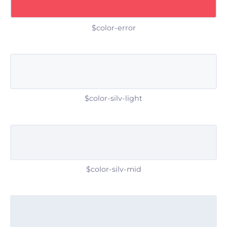
$color-error
$color-silv-light
$color-silv-mid