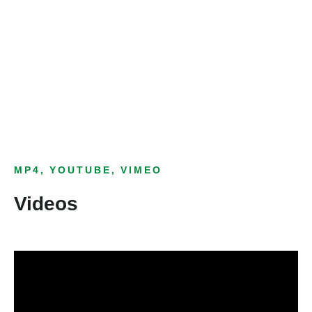
Bild­unter­titel
als Text Element
MP4, YOUTUBE, VIMEO
Videos