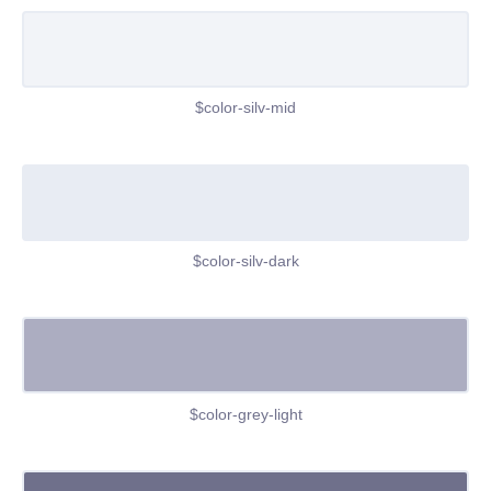
$color-silv-mid
$color-silv-dark
$color-grey-light