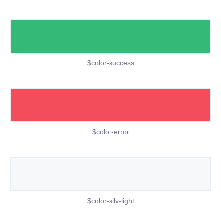
$color-success
$color-error
$color-silv-light