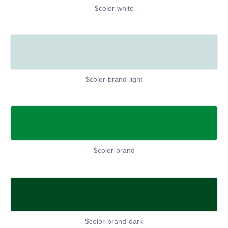
$color-white
$color-brand-light
$color-brand
$color-brand-dark