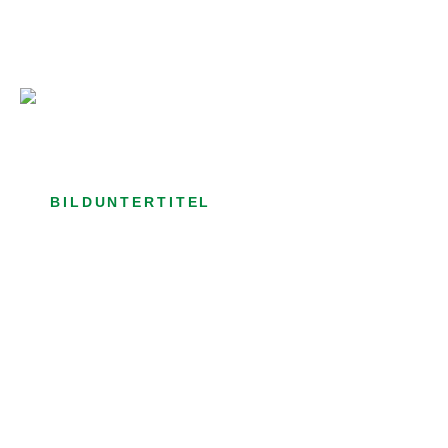
Bild­unter­titel Hervorgehoben
als Text Element
BILDUNTERTITEL
als Text Element