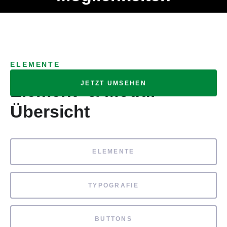
Ob Entwickler, Marketing Manager, SEO Spezialist oder fürs
MENÜ
eigene Projekt – auch ohne HTML Kenntnisse können alle
Elemente ganz einfach angepasst und kombiniert werden.
ELEMENTE
JETZT UMSEHEN
Element- & Modul-
Übersicht
ELEMENTE
TYPOGRAFIE
BUTTONS