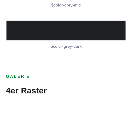
$color-grey-mid
$color-grey-dark
GALERIE
4er Raster