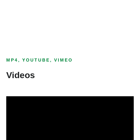
als Text Element
MP4, YOUTUBE, VIMEO
Videos