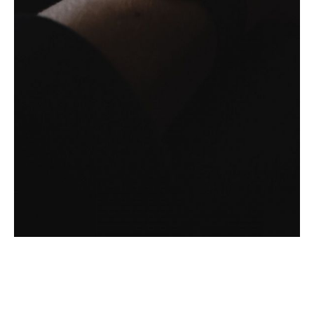
Bild­unter­titel