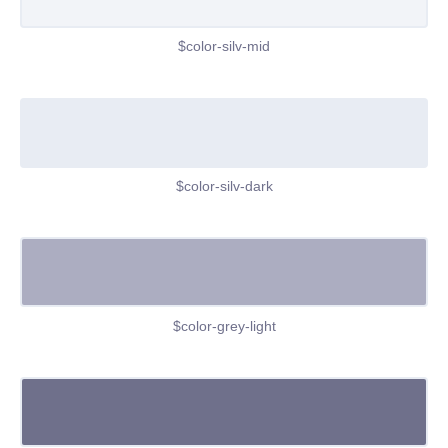
$color-silv-mid
$color-silv-dark
$color-grey-light