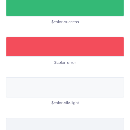
$color-success
$color-error
$color-silv-light