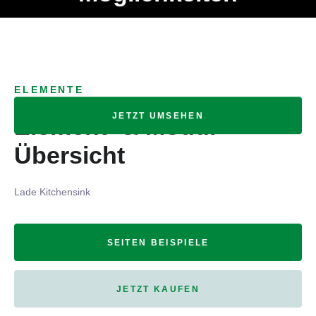
Ob Entwickler, Marketing Manager, SEO Spezialist oder fürs
MENÜ
eigene Projekt – auch ohne HTML Kenntnisse können alle
Elemente ganz einfach angepasst und kombiniert werden.
ELEMENTE
JETZT UMSEHEN
Element- & Modul-
Übersicht
Lade Kitchensink
SEITEN BEISPIELE
JETZT KAUFEN