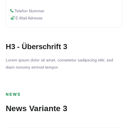
Telefon Nummer
E-Mail Adresse
H3 - Überschrift 3
Lorem ipsum dolor sit amet, consetetur sadipscing elitr, sed
diam nonumy eirmod tempor.
14. SEPTEMBER 2021
MTV Ludwigsburg - TSV 1899
06. SEPTEMBER 2021
NEWS
Benningen
TSV 1899 Benningen - TSV
News Variante 3
31. AUGUST 2021
Schwieberdingen
AKTIVE
TASV Hessigheim - TSV 1899
25. AUGUST 2021