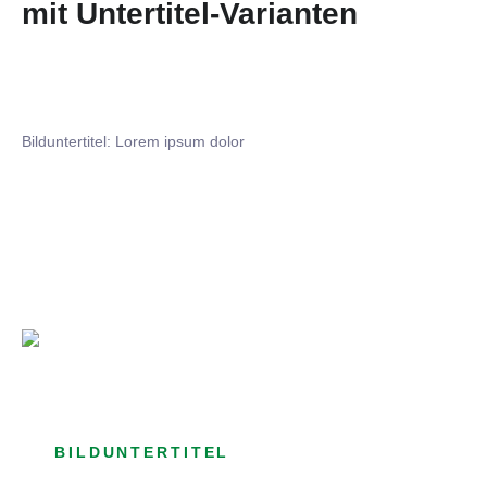
mit Untertitel-Varianten
Bilduntertitel: Lorem ipsum dolor
Bilduntertitel: Lorem ipsum dolor
Bild­unter­titel Hervorgehoben
als Text Element
BILDUNTERTITEL