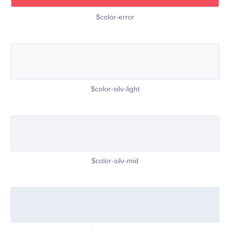
$color-error
$color-silv-light
$color-silv-mid