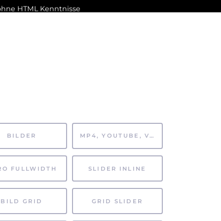
h ohne HTML Kenntnisse
rden.
AFTEN
FÖRDERVEREIN
ARCHIV
BILDER
MP4, YOUTUBE, VIMEO
RO FULLWIDTH
SLIDER INLINE
BILD GRID
GRID SLIDER