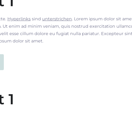
t 1
xte.
Hyperlinks
sind
unterstrichen
. Lorem ipsum dolor sit ame
. Ut enim ad minim veniam, quis nostrud exercitation ullamco
velit esse cillum dolore eu fugiat nulla pariatur. Excepteur si
ipsum dolor sit amet.
t 1