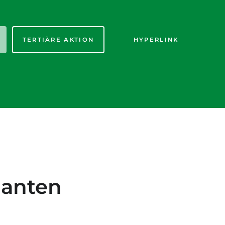
TERTIÄRE AKTION
HYPERLINK
ianten
ntertitel: Lorem ipsum