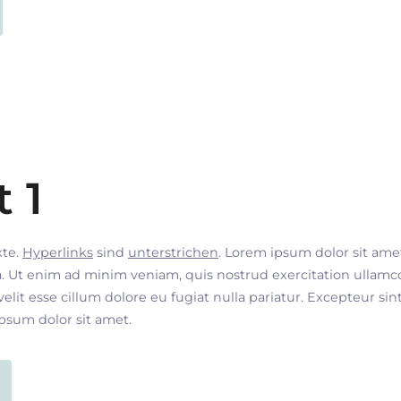
t 1
xte.
Hyperlinks
sind
unterstrichen
. Lorem ipsum dolor sit ame
. Ut enim ad minim veniam, quis nostrud exercitation ullamco
velit esse cillum dolore eu fugiat nulla pariatur. Excepteur si
ipsum dolor sit amet.