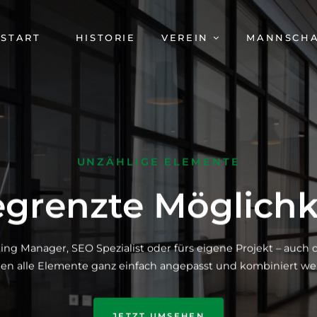
AVIGATION
START
HISTORIE
VEREIN
MANNSCH
BERSPRINGEN
UNZÄHLIGE ELEMENTE
grenzte Möglichk
ing Manager, SEO Spezialist oder fürs eigene Projekt – auc
en alle Elemente ganz einfach angepasst und kombiniert we
JETZT UMSEHEN