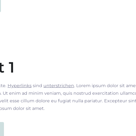
t 1
xte.
Hyperlinks
sind
unterstrichen
. Lorem ipsum dolor sit ame
. Ut enim ad minim veniam, quis nostrud exercitation ullamco
velit esse cillum dolore eu fugiat nulla pariatur. Excepteur si
ipsum dolor sit amet.