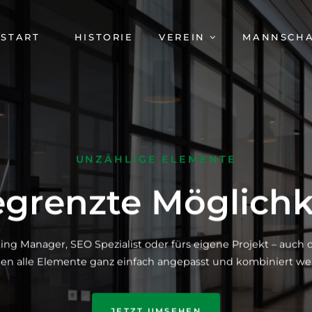
AVIGATION
START
HISTORIE
VEREIN
MANNSCH
BERSPRINGEN
UNZÄHLIGE ELEMENTE
grenzte Möglichk
ing Manager, SEO Spezialist oder fürs eigene Projekt – auc
en alle Elemente ganz einfach angepasst und kombiniert we
JETZT UMSEHEN