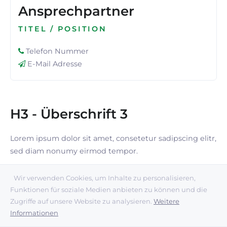
Ansprechpartner
TITEL / POSITION
Telefon Nummer
E-Mail Adresse
H3 - Überschrift 3
Lorem ipsum dolor sit amet, consetetur sadipscing elitr,
sed diam nonumy eirmod tempor.
Wir verwenden Cookies, um Inhalte zu personalisieren,
Funktionen für soziale Medien anbieten zu können und die
NEWS
Zugriffe auf unsere Website zu analysieren.
Weitere
Informationen
News Variante 2