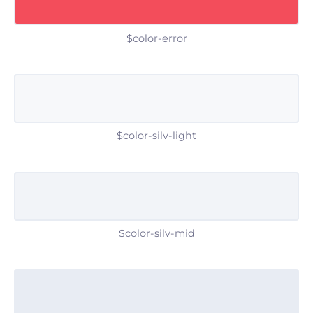
$color-error
$color-silv-light
$color-silv-mid