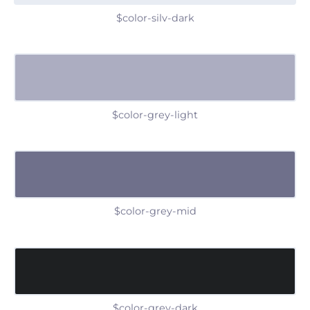
$color-silv-dark
$color-grey-light
$color-grey-mid
$color-grey-dark