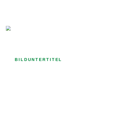
Bild­unter­titel Hervorgehoben
als Text Element
BILDUNTERTITEL
als Text Element