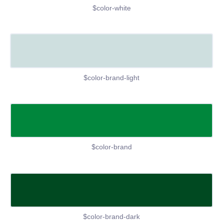
$color-white
$color-brand-light
$color-brand
$color-brand-dark