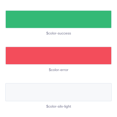
$color-success
$color-error
$color-silv-light