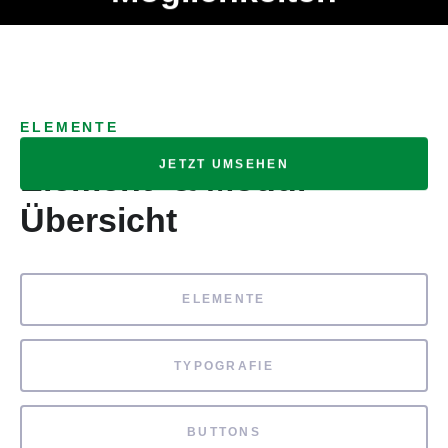
Ob Entwickler, Marketing Manager, SEO Spezialist oder fürs
MENÜ
eigene Projekt – auch ohne HTML Kenntnisse können alle
Elemente ganz einfach angepasst und kombiniert werden.
ELEMENTE
JETZT UMSEHEN
Element- & Modul-
Übersicht
ELEMENTE
TYPOGRAFIE
BUTTONS