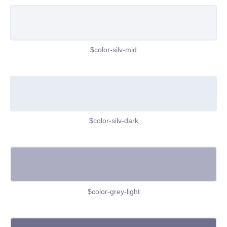
$color-silv-mid
$color-silv-dark
$color-grey-light