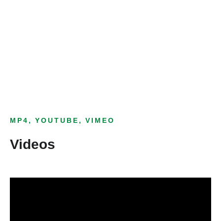
Bild­unter­titel
als Text Element
MP4, YOUTUBE, VIMEO
Videos