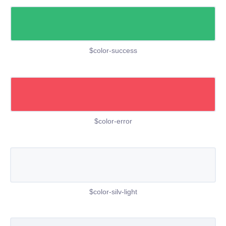
$color-success
$color-error
$color-silv-light