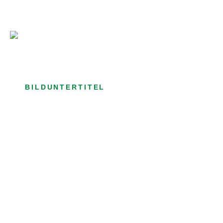
Bild­unter­titel Hervorgehoben
als Text Element
BILDUNTERTITEL
als Text Element