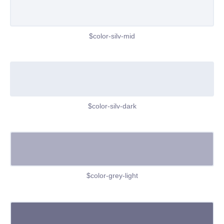
$color-silv-mid
$color-silv-dark
$color-grey-light