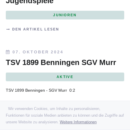
Jugendspiele
JUNIOREN
DEN ARTIKEL LESEN
07. OKTOBER 2024
TSV 1899 Benningen SGV Murr
AKTIVE
TSV 1899 Benningen - SGV Murr
0:2
TSV 1899 Benningen II - SGV Murr II
4:1
Wir verwenden Cookies, um Inhalte zu personalisieren,
Funktionen für soziale Medien anbieten zu können und die Zugriffe auf
DEN ARTIKEL LESEN
unsere Website zu analysieren.
Weitere Informationen