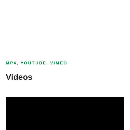
Bild­unter­titel
als Text Element
MP4, YOUTUBE, VIMEO
Videos