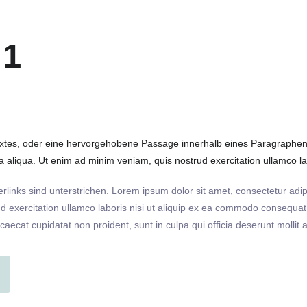
 1
extes, oder eine hervorgehobene Passage innerhalb eines Paragraphen. 
 aliqua. Ut enim ad minim veniam, quis nostrud exercitation ullamco labo
rlinks
sind
unterstrichen
. Lorem ipsum dolor sit amet,
consectetur
adip
 exercitation ullamco laboris nisi ut aliquip ex ea commodo consequat. 
ccaecat cupidatat non proident, sunt in culpa qui officia deserunt molli