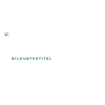
Bilduntertitel: Lorem ipsum dolor
Bild­unter­titel Hervorgehoben
als Text Element
BILDUNTERTITEL
als Text Element