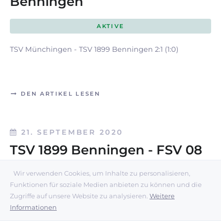
Benningen
AKTIVE
TSV Münchingen - TSV 1899 Benningen 2:1 (1:0)
DEN ARTIKEL LESEN
21. SEPTEMBER 2020
TSV 1899 Benningen - FSV 08
Bissingen II
Wir verwenden Cookies, um Inhalte zu personalisieren,
Funktionen für soziale Medien anbieten zu können und die
AKTIVE
Zugriffe auf unsere Website zu analysieren.
Weitere
Informationen
TSV 1899 Benningen - FSV 08 Bissingen II 5:2 (3:2)