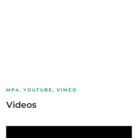
Bild­unter­titel
als Text Element
MP4, YOUTUBE, VIMEO
Videos