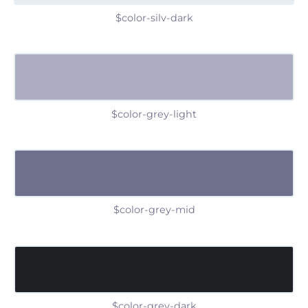
$color-silv-dark
$color-grey-light
$color-grey-mid
$color-grey-dark