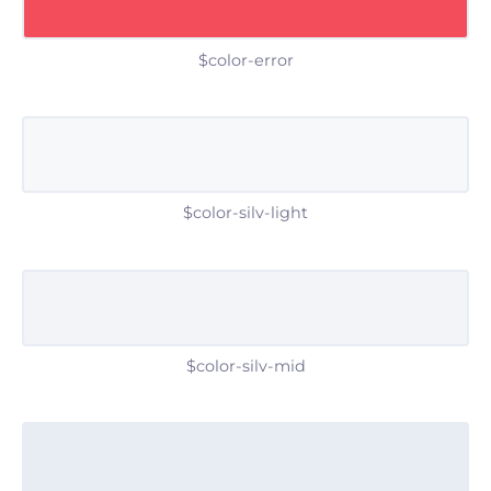
$color-error
$color-silv-light
$color-silv-mid