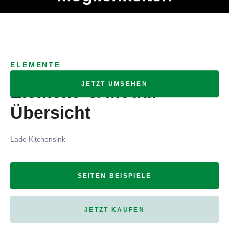
Ob Entwickler, Marketing Manager, SEO Spezialist oder fürs
MENÜ
eigene Projekt – auch ohne HTML Kenntnisse können alle
Elemente ganz einfach angepasst und kombiniert werden.
ELEMENTE
JETZT UMSEHEN
Element- & Modul-
Übersicht
Lade Kitchensink
SEITEN BEISPIELE
JETZT KAUFEN