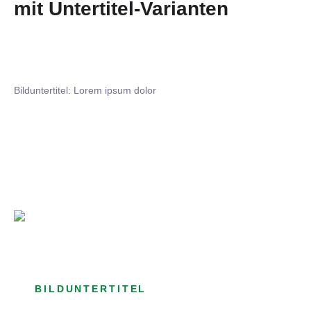
mit Untertitel-Varianten
Bilduntertitel: Lorem ipsum dolor
Bilduntertitel: Lorem ipsum dolor
Bild­unter­titel Hervorgehoben
als Text Element
BILDUNTERTITEL