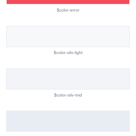
$color-error
$color-silv-light
$color-silv-mid