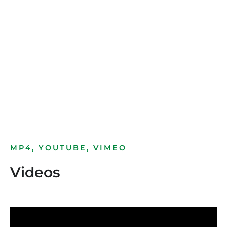
Bild­unter­titel
als Text Element
MP4, YOUTUBE, VIMEO
Videos