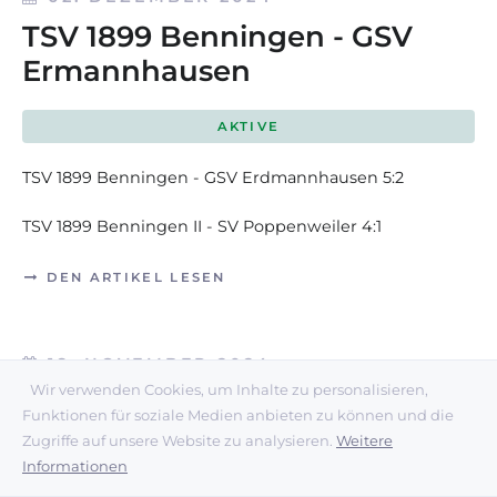
TSV 1899 Benningen - GSV
Ermannhausen
AKTIVE
TSV 1899 Benningen - GSV Erdmannhausen 5:2
TSV 1899 Benningen II - SV Poppenweiler 4:1
DEN ARTIKEL LESEN
18. NOVEMBER 2024
Wir verwenden Cookies, um Inhalte zu personalisieren,
TSV 1899 Benningen - TKSZ
Funktionen für soziale Medien anbieten zu können und die
Ludwigsburg
Zugriffe auf unsere Website zu analysieren.
Weitere
Informationen
AKTIVE