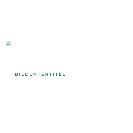
Bilduntertitel: Lorem ipsum dolor
Bild­unter­titel Hervorgehoben
als Text Element
BILDUNTERTITEL
als Text Element