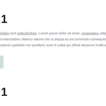
 1
rlinks
sind
unterstrichen
. Lorem ipsum dolor sit amet,
consectetur
adip
 exercitation ullamco laboris nisi ut aliquip ex ea commodo consequat. 
ccaecat cupidatat non proident, sunt in culpa qui officia deserunt molli
 1