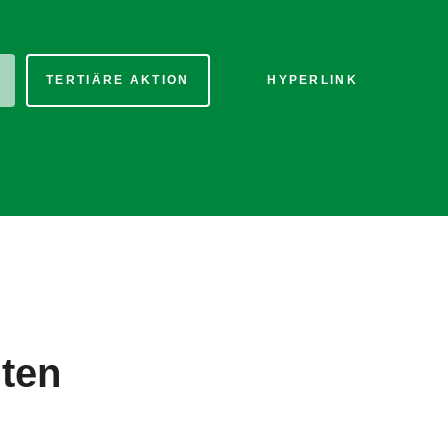
TERTIÄRE AKTION
HYPERLINK
nten
tertitel: Lorem ipsum dolor