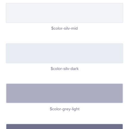
$color-silv-mid
$color-silv-dark
$color-grey-light