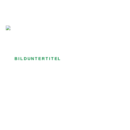
Bild­unter­titel Hervorgehoben
als Text Element
BILDUNTERTITEL
als Text Element