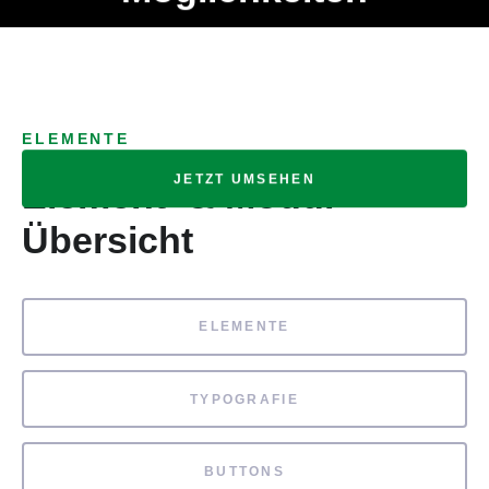
Ob Entwickler, Marketing Manager, SEO Spezialist oder fürs
MENÜ
eigene Projekt – auch ohne HTML Kenntnisse können alle
Elemente ganz einfach angepasst und kombiniert werden.
ELEMENTE
JETZT UMSEHEN
Element- & Modul-
Übersicht
ELEMENTE
TYPOGRAFIE
BUTTONS