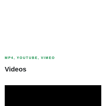
Bild­unter­titel
als Text Element
MP4, YOUTUBE, VIMEO
Videos