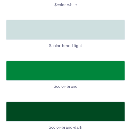
$color-white
$color-brand-light
$color-brand
$color-brand-dark