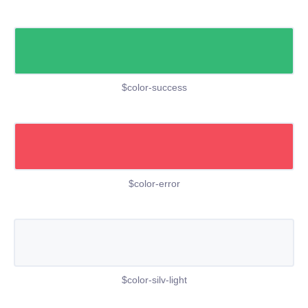
$color-success
$color-error
$color-silv-light