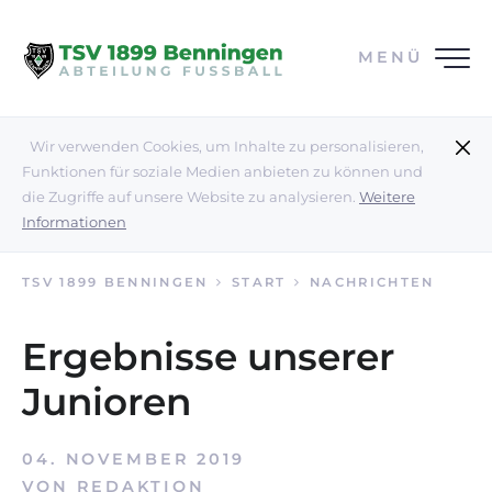
MENÜ
Wir verwenden Cookies, um Inhalte zu personalisieren,
Funktionen für soziale Medien anbieten zu können und
die Zugriffe auf unsere Website zu analysieren.
Weitere
Informationen
TSV 1899 BENNINGEN
START
NACHRICHTEN
Ergebnisse unserer
Junioren
04. NOVEMBER 2019
VON
REDAKTION