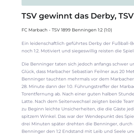
TSV gewinnt das Derby, TSV I
FC Marbach - TSV 1899 Benningen 1:2 (1:0)
Ein leidenschaftlich geführtes Derby der Fußball-
noch 1:2. Motiviert und siegeswillig reisten die S
Die Benninger taten sich jedoch anfangs schwer un
Glück, dass Marbacher Sebastian Feilner aus 20 Me
Benninger tauchten mehrmals vor dem Marbacher T
28. Minute dann der 1:0. Führungstreffer der Mar
Torentfernung ab. Nach einer guten halben Stunde 
Latte. Nach dem Seitenwechsel zeigten beide Teams
zu Beginn leichte Unsicherheiten, die die Gäste je
spitzem Winkel. Das war der Wendepunkt des Spiels
drei Minuten später drehten die Benninger, durch e
Benninger den 1:2 Endstand mit Leib und Seele und