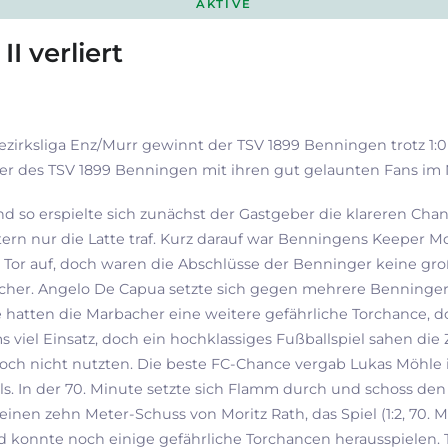
AKTIVE
I verliert
Bezirksliga Enz/Murr gewinnt der TSV 1899 Benningen trotz 1
pieler des TSV 1899 Benningen mit ihren gut gelaunten Fans i
d so erspielte sich zunächst der Gastgeber die klareren Chan
tern nur die Latte traf. Kurz darauf war Benningens Keeper 
or auf, doch waren die Abschlüsse der Benninger keine gro
bacher. Angelo De Capua setzte sich gegen mehrere Benninge
hatten die Marbacher eine weitere gefährliche Torchance, d
 viel Einsatz, doch ein hochklassiges Fußballspiel sahen di
doch nicht nutzten. Die beste FC-Chance vergab Lukas Möhle i
. In der 70. Minute setzte sich Flamm durch und schoss den 
inen zehn Meter-Schuss von Moritz Rath, das Spiel (1:2, 70. M
 konnte noch einige gefährliche Torchancen herausspielen. T