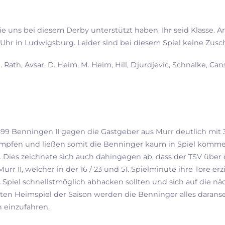
ie uns bei diesem Derby unterstützt haben. Ihr seid Klasse.
 in Ludwigsburg. Leider sind bei diesem Spiel keine Zusch
 M. Rath, Avsar, D. Heim, M. Heim, Hill, Djurdjevic, Schnalke, C
1899 Benningen II gegen die Gastgeber aus Murr deutlich mit 
mpfen und ließen somit die Benninger kaum in Spiel kommen
 Dies zeichnete sich auch dahingegen ab, dass der TSV übe
r II, welcher in der 16 / 23 und 51. Spielminute ihre Tore erz
 Spiel schnellstmöglich abhacken sollten und sich auf die nä
ten Heimspiel der Saison werden die Benninger alles darans
 einzufahren.