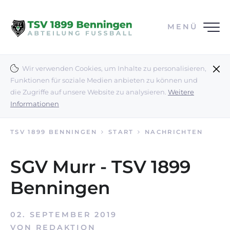
MENÜ
Wir verwenden Cookies, um Inhalte zu personalisieren,
Funktionen für soziale Medien anbieten zu können und
die Zugriffe auf unsere Website zu analysieren.
Weitere
Informationen
TSV 1899 BENNINGEN
START
NACHRICHTEN
SGV Murr - TSV 1899
Benningen
02. SEPTEMBER 2019
VON
REDAKTION