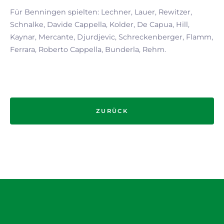
Für Benningen spielten: Lechner, Lauer, Rewitzer,
Schnalke, Davide Cappella, Kolder, De Capua, Hill,
Kaynar, Mercante, Djurdjevic, Schreckenberger, Flamm,
Ferrara, Roberto Cappella, Bunderla, Rehm.
ZURÜCK