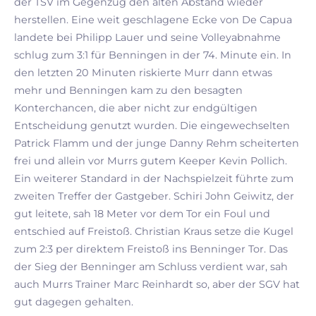
der TSV im Gegenzug den alten Abstand wieder
herstellen. Eine weit geschlagene Ecke von De Capua
landete bei Philipp Lauer und seine Volleyabnahme
schlug zum 3:1 für Benningen in der 74. Minute ein. In
den letzten 20 Minuten riskierte Murr dann etwas
mehr und Benningen kam zu den besagten
Konterchancen, die aber nicht zur endgültigen
Entscheidung genutzt wurden. Die eingewechselten
Patrick Flamm und der junge Danny Rehm scheiterten
frei und allein vor Murrs gutem Keeper Kevin Pollich.
Ein weiterer Standard in der Nachspielzeit führte zum
zweiten Treffer der Gastgeber. Schiri John Geiwitz, der
gut leitete, sah 18 Meter vor dem Tor ein Foul und
entschied auf Freistoß. Christian Kraus setze die Kugel
zum 2:3 per direktem Freistoß ins Benninger Tor. Das
der Sieg der Benninger am Schluss verdient war, sah
auch Murrs Trainer Marc Reinhardt so, aber der SGV hat
gut dagegen gehalten.