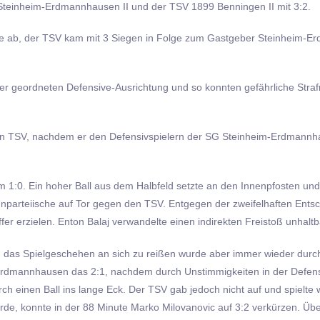
 Steinheim-Erdmannhausen II und der TSV 1899 Benningen II mit 3:2.
öhe ab, der TSV kam mit 3 Siegen in Folge zum Gastgeber Steinheim-Er
er geordneten Defensive-Ausrichtung und so konnten gefährliche Straf
en TSV, nachdem er den Defensivspielern der SG Steinheim-Erdmannhau
 1:0. Ein hoher Ball aus dem Halbfeld setzte an den Innenpfosten und
nparteiische auf Tor gegen den TSV. Entgegen der zweifelhaften Entsc
fer erzielen. Enton Balaj verwandelte einen indirekten Freistoß unhaltb
hin das Spielgeschehen an sich zu reißen wurde aber immer wieder durc
m-Erdmannhausen das 2:1, nachdem durch Unstimmigkeiten in der Defensi
ch einen Ball ins lange Eck. Der TSV gab jedoch nicht auf und spielte 
urde, konnte in der 88 Minute Marko Milovanovic auf 3:2 verkürzen. Üb