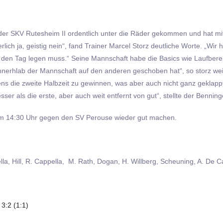
der SKV Rutesheim II ordentlich unter die Räder gekommen und hat mit 
erlich ja, geistig nein“, fand Trainer Marcel Storz deutliche Worte. „Wi
an den Tag legen muss.“ Seine Mannschaft habe die Basics wie Laufber
nnerhlab der Mannschaft auf den anderen geschoben hat“, so storz wei
ns die zweite Halbzeit zu gewinnen, was aber auch nicht ganz geklappt 
ser als die erste, aber auch weit entfernt von gut“, stellte der Benning
m 14:30 Uhr gegen den SV Perouse wieder gut machen.
lla, Hill, R. Cappella, M. Rath, Dogan, H. Willberg, Scheuning, A. De 
3:2 (1:1)