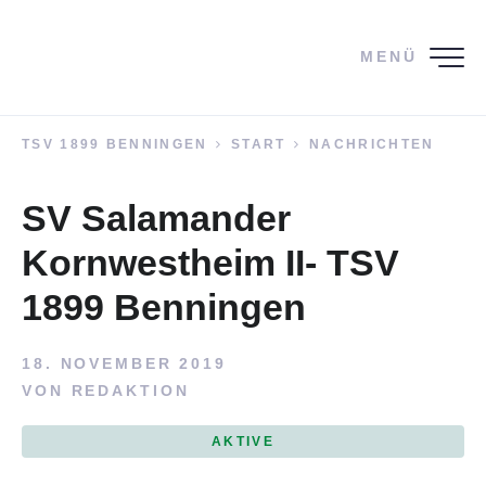
MENÜ
TSV 1899 BENNINGEN
START
NACHRICHTEN
SV Salamander
Kornwestheim II- TSV
1899 Benningen
18. NOVEMBER 2019
VON
REDAKTION
AKTIVE