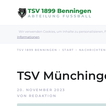
Wir verwenden Cookies, um Inhalte zu personalisieren, F
Informationen
TSV 1899 BENNINGEN
START
NACHRICHTEN
TSV Münchinge
20. NOVEMBER 2023
VON
REDAKTION