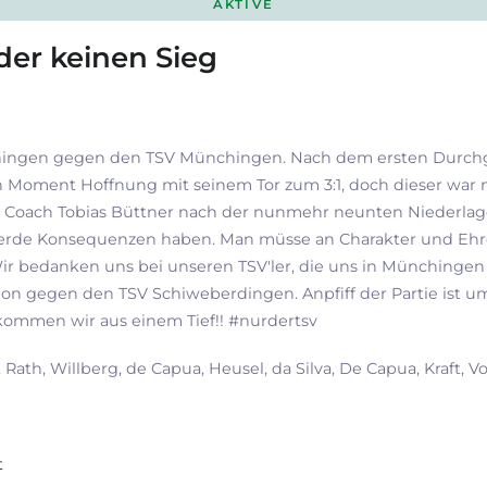
AKTIVE
der keinen Sieg
Benningen gegen den TSV Münchingen. Nach dem ersten Durchg
n Moment Hoffnung mit seinem Tor zum 3:1, doch dieser war
Coach Tobias Büttner nach der nunmehr neunten Niederlage im 
erde Konsequenzen haben. Man müsse an Charakter und Ehre 
 Wir bedanken uns bei unseren TSV'ler, die uns in Münchin
on gegen den TSV Schiweberdingen. Anpfiff der Partie ist um 
ommen wir aus einem Tief!! #nurdertsv
 Rath, Willberg, de Capua, Heusel, da Silva, De Capua, Kraft, V
t