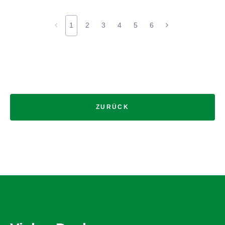
1
2
3
4
5
6
ZURÜCK